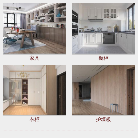
家具
橱柜
衣柜
护墙板