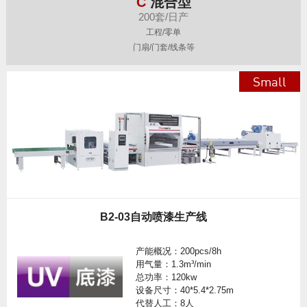
C
混合型
200套/日产
工程/零单
门扇/门套/线条等
Small
B2-03自动喷漆生产线
产能概况：200pcs/8h
用气量：1.3m³/min
总功率：120kw
设备尺寸：40*5.4*2.75m
代替人工：8人