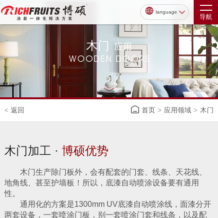
language
导航
木门
应用
WOODEN DOORS
返回
首页
应用领域
木门
<
>
>
木门加工 ·
博硕优势
木门生产除门板外，会有配套的门套、线条、天花线、
地角线、甚至护墙板！所以，底漆自动喷涂设备要有通用
性。
通用化的方案是1300mm UV底漆自动喷涂线，面漆分开
两套设备，一套喷涂门板，别一套喷涂门套和线条，以及配